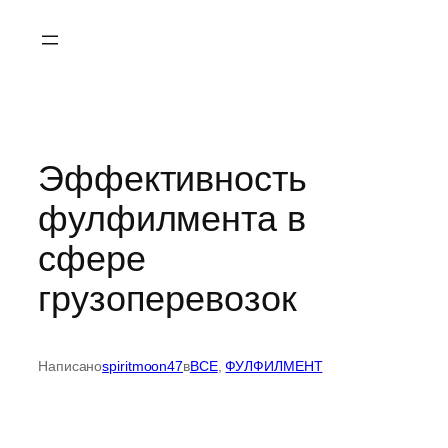
Перейти
к
содержимому
Эффективность
фулфилмента в
сфере
грузоперевозок
Написано
spiritmoon47
в
ВСЕ
, 
ФУЛФИЛМЕНТ